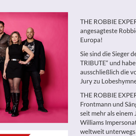
THE ROBBIE EXPE
angesagteste Robbie
Europa!
Sie sind die Sieger 
TRIBUTE
“
und haben
ausschließlich die v
Jury zu Lobeshymne
THE ROBBIE EXPE
Frontmann und Säng
seit mehr als einem
Williams Impersonato
weltweit unterwegs i