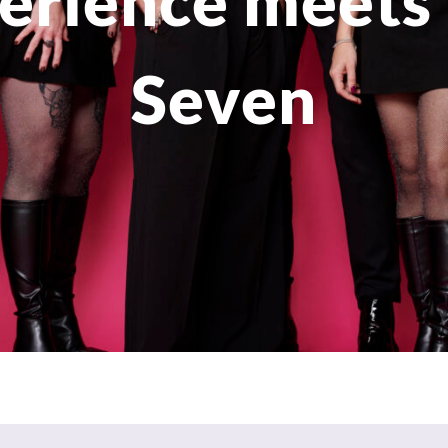
erience meet
Seven