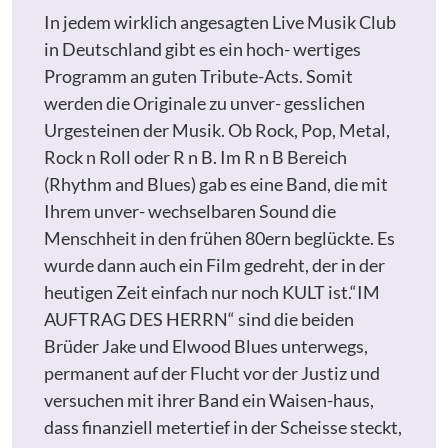
In jedem wirklich angesagten Live Musik Club
in Deutschland gibt es ein hoch- wertiges
Programm an guten Tribute-Acts. Somit
werden die Originale zu unver- gesslichen
Urgesteinen der Musik. Ob Rock, Pop, Metal,
Rock n Roll oder R n B. Im R n B Bereich
(Rhythm and Blues) gab es eine Band, die mit
Ihrem unver- wechselbaren Sound die
Menschheit in den frühen 80ern beglückte. Es
wurde dann auch ein Film gedreht, der in der
heutigen Zeit einfach nur noch KULT ist.“IM
AUFTRAG DES HERRN“ sind die beiden
Brüder Jake und Elwood Blues unterwegs,
permanent auf der Flucht vor der Justiz und
versuchen mit ihrer Band ein Waisen-haus,
dass finanziell metertief in der Scheisse steckt,