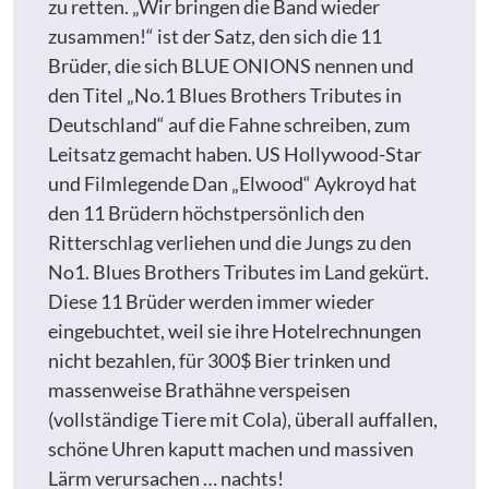
zu retten. „Wir bringen die Band wieder
zusammen!“ ist der Satz, den sich die 11
Brüder, die sich BLUE ONIONS nennen und
den Titel „No.1 Blues Brothers Tributes in
Deutschland“ auf die Fahne schreiben, zum
Leitsatz gemacht haben. US Hollywood-Star
und Filmlegende Dan „Elwood“ Aykroyd hat
den 11 Brüdern höchstpersönlich den
Ritterschlag verliehen und die Jungs zu den
No1. Blues Brothers Tributes im Land gekürt.
Diese 11 Brüder werden immer wieder
eingebuchtet, weil sie ihre Hotelrechnungen
nicht bezahlen, für 300$ Bier trinken und
massenweise Brathähne verspeisen
(vollständige Tiere mit Cola), überall auffallen,
schöne Uhren kaputt machen und massiven
Lärm verursachen … nachts!