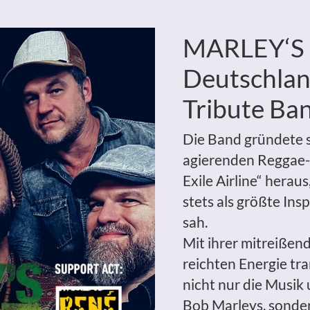
MARLEY‘S 
Deutschlan
Tribute Ba
Die Band gründete 
agierenden Reggae-
Exile Airline“ herau
stets als größte Ins
sah.
Mit ihrer mitreißen
reichten Energie tr
nicht nur die Musik
Bob Marleys, sonde