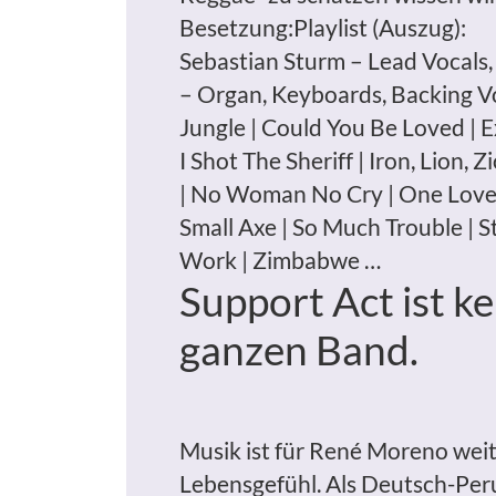
Besetzung:Playlist (Auszug):
Sebastian Sturm – Lead Vocals,
– Organ, Keyboards, Backing Vo
Jungle | Could You Be Loved | 
I Shot The Sheriff | Iron, Lion, 
| No Woman No Cry | One Love | 
Small Axe | So Much Trouble | Sti
Work | Zimbabwe …
Support Act ist k
ganzen Band.
Musik ist für René Moreno weit 
Lebensgefühl. Als Deutsch-Peru