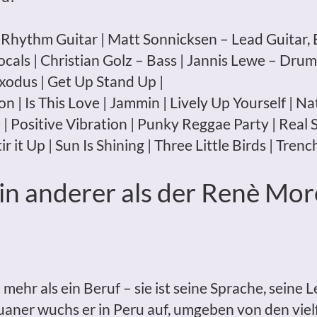
 Rhythm Guitar | Matt Sonnicksen – Lead Guitar, 
cals | Christian Golz – Bass | Jannis Lewe – Dru
Exodus | Get Up Stand Up |
Zion | Is This Love | Jammin | Lively Up Yourself |
Positive Vibration | Punky Reggae Party | Real Si
r it Up | Sun Is Shining | Three Little Birds | Tren
ein anderer als der Renè Mor
mehr als ein Beruf – sie ist seine Sprache, seine 
aner wuchs er in Peru auf, umgeben von den viel