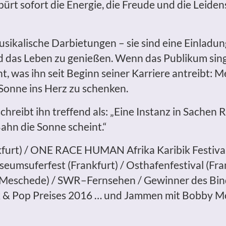
ürt sofort die Energie, die Freude und die Leidens
sikalische Darbietungen – sie sind eine Einladung
d das Leben zu genießen. Wenn das Publikum singt
, was ihn seit Beginn seiner Karriere antreibt:
Sonne ins Herz zu schenken.
hreibt ihn treffend als: „Eine Instanz in Sachen 
Bahn die Sonne scheint.“
furt) / ONE RACE HUMAN Afrika Karibik Festival
umsuferfest (Frankfurt) / Osthafenfestival (Fran
 (Meschede) / SWR–Fernsehen / Gewinner des Bin
 & Pop Preises 2016 … und Jammen mit Bobby McF