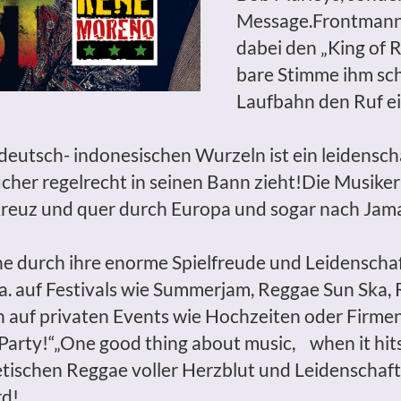
Message.Frontmann 
dabei den „King of 
bare Stimme ihm sch
Laufbahn den Ruf ei
 deutsch- indonesischen Wurzeln ist ein leidensch
her regelrecht in seinen Bann zieht!Die Musiker 
kreuz und quer durch Europa und sogar nach Jama
ene durch ihre enorme Spielfreude und Leidenscha
a. auf Festivals wie Summerjam, Reggae Sun Ska
 auf privaten Events wie Hochzeiten oder Firmen
Party!“„One good thing about music, when it hits 
etischen Reggae voller Herzblut und Leidenschaft,
rd!