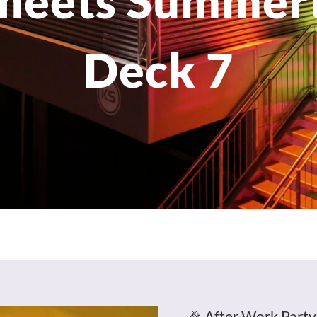
meets Summer
Deck 7
🎉 After Work Party