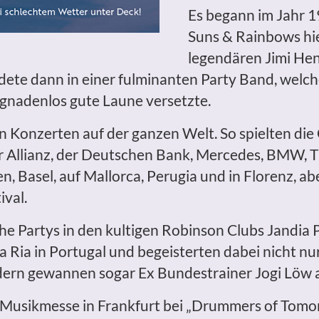
Es begann im Jahr 1
Suns & Rainbows hie
legendären Jimi He
ndete dann in einer fulminanten Party Band, welch
n gnadenlos gute Laune versetzte.
 Konzerten auf der ganzen Welt. So spielten die
 Allianz, der Deutschen Bank, Mercedes, BMW, 
ien, Basel, auf Mallorca, Perugia und in Florenz, 
ival.
che Partys in den kultigen Robinson Clubs Jandia 
 Ria in Portugal und begeisterten dabei nicht nu
ern gewannen sogar Ex Bundestrainer Jogi Löw a
r Musikmesse in Frankfurt bei „Drummers of Tom