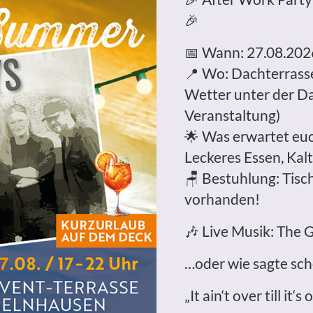
🎉
📅 Wann: 27.08.202
📍 Wo: Dachterrasse
Wetter unter der Da
Veranstaltung)
🌟 Was erwartet eu
Leckeres Essen, Kal
🪑 Bestuhlung: Tisc
vorhanden!
🎶 Live Musik: The 
…oder wie sagte sch
„It ain‘t over till it‘s