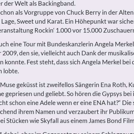
 der Welt als Backingband.
 schon als Vorgruppe von Chuck Berry in der Alt
 Lage, Sweet und Karat. Ein Höhepunkt war siche
anstaltung Rockin‘ 1.000 vor 15.000 Zuschauer
auch eine Tour mit Bundeskanzlerin Angela Merkel
009, den sie, vielleicht auch Dank der musikalis
den konnte. Fest steht, dass sich Angela Merkel b
h lobte.
Muse geküsst ist zweifellos Sängerin Ena Roth, K
mme gepriesen und geliebt. So hören die Gypsys b
ht schon eine Adele wenn er eine ENA hat?“ Die s
hend ihrem Namen und verzaubert ihr Publikum 
ei Stücken wie Skyfall aus einem James Bond Film