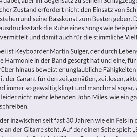
84 dabei, aber im Gegensatz zu seinem Schlagzeug
icher Zustand erfordert nicht den Einsatz von Sch
e stehen und seine Basskunst zum Besten geben. Da
r ausdrucksstark die Ruhe eines Songs wie beispiel
rmittelt und damit auch für die stimmliche Vielf
i ist Keyboarder Martin Sulger, der durch Lebens
nte Harmonie in der Band gesorgt hat und eine, fü
arüber hinaus beweist er unglaubliche Fähigkeite
it der Garant für den zeitgemäßen, zeitlosen, a
d immer so gewaltig klingt und manchmal sogar, 
eider nicht mehr lebenden John Miles, wie ein ga
 schreiben.
 inzwischen seit fast 30 Jahren wie ein Fels in 
e an der Gitarre steht. Auf der einen Seite spielt