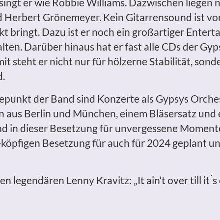
 singt er wie Robbie Williams. Dazwischen liegen
 Herbert Grönemeyer. Kein Gitarrensound ist vor 
kt bringt. Dazu ist er noch ein großartiger Entert
lten. Darüber hinaus hat er fast alle CDs der Gy
steht er nicht nur für hölzerne Stabilität, sond
d.
hepunkt der Band sind Konzerte als Gypsys Orches
 aus Berlin und München, einem Bläsersatz und 
nd in dieser Besetzung für unvergessene Moment
-köpfigen Besetzung für auch für 2024 geplant u
 legendären Lenny Kravitz: „It ain‘t over till it ́s